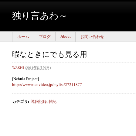
独り言あわ～
About
ホーム
ブログ
お問い合わせ
暇なときにでも見る用
WASHI
(
2011年8月29日)
[Nebula Project]
http://www.nicovideo.jp/mylist/27211877
カテゴリ
:
巡回記録
,
雑記