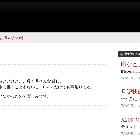
お問い合わせ
最近のブ
暇なと
[Nebula Pr
WASHI |
らいいけどここ数ヶ月そんな感じ。
書くこともないし、twitterだけでも事足りてる。
月記状
となかったので楽しみです。
一ヶ月に
WASHI |
X200(
デスクト
WASHI |