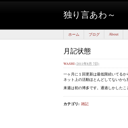
独り言あわ～
About
ホーム
ブログ
月記状態
WASHI
(
2011年8月 7日)
一ヶ月に１回更新は最低限続いてるか
ネット上の活動ほとんどしてないから別に
来週は初の博多です。通過しかしたこ
カテゴリ
:
雑記