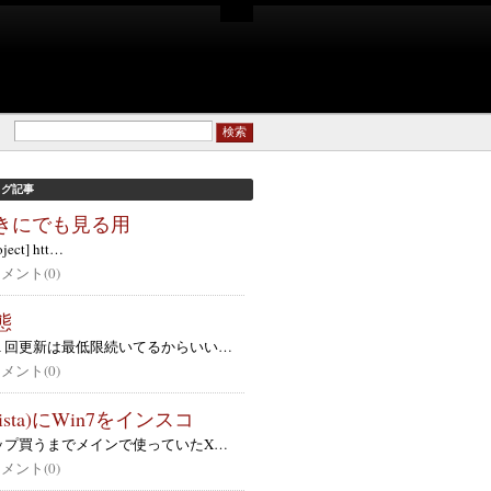
ログ記事
きにでも見る用
oject] htt…
 コメント(0)
態
１回更新は最低限続いてるからいい…
 コメント(0)
Vista)にWin7をインスコ
ップ買うまでメインで使っていたX…
 コメント(0)