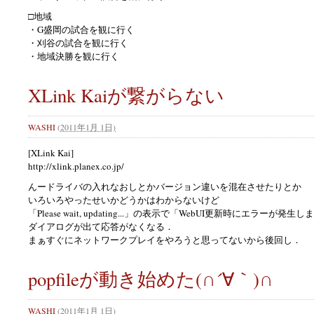
□地域
・G盛岡の試合を観に行く
・刈谷の試合を観に行く
・地域決勝を観に行く
XLink Kaiが繋がらない
WASHI
(
2011年1月 1日)
[XLink Kai]
http://xlink.planex.co.jp/
んードライバの入れなおしとかバージョン違いを混在させたりとか
いろいろやったせいかどうかはわからないけど
「Please wait, updating...」の表示で「WebUI更新時にエラーが発生
ダイアログが出て応答がなくなる．
まぁすぐにネットワークプレイをやろうと思ってないから後回し．
popfileが動き始めた(∩´∀｀)∩
WASHI
(
2011年1月 1日)