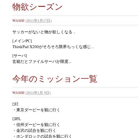
物欲シーズン
WASHI
(
2011年1月17日)
サッカーがないと物が欲しくなる．
[メインPC]
ThinkPad X200がそろそろ限界ちっくな感じ．
[サーバ]
玄箱だとファイルサーバが限度...
今年のミッション一覧
WASHI
(
2011年1月 9日)
□J2
・東京ダービーを観に行く
□JFL
・信州ダービーを観に行く
・金沢の試合を観に行く
・ホンダロックの試合を観に行く