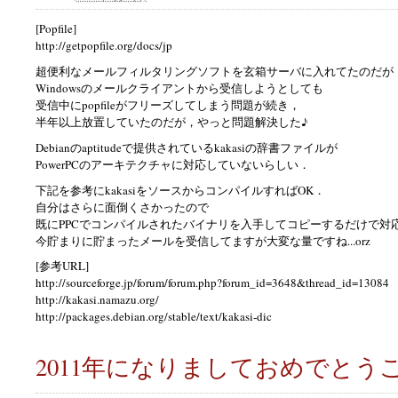
[Popfile]
http://getpopfile.org/docs/jp
超便利なメールフィルタリングソフトを玄箱サーバに入れてたのだが
Windowsのメールクライアントから受信しようとしても
受信中にpopfileがフリーズしてしまう問題が続き，
半年以上放置していたのだが，やっと問題解決した♪
Debianのaptitudeで提供されているkakasiの辞書ファイルが
PowerPCのアーキテクチャに対応していないらしい．
下記を参考にkakasiをソースからコンパイルすればOK．
自分はさらに面倒くさかったので
既にPPCでコンパイルされたバイナリを入手してコピーするだけで対
今貯まりに貯まったメールを受信してますが大変な量ですね...orz
[参考URL]
http://sourceforge.jp/forum/forum.php?forum_id=3648&thread_id=13084
http://kakasi.namazu.org/
http://packages.debian.org/stable/text/kakasi-dic
2011年になりましておめでとう