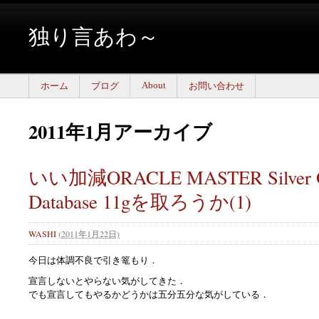
独り言あわ～
About
ホーム
ブログ
お問い合わせ
2011年1月アーカイブ
いい加減ORACLE MASTER Silver O
Database 11gを取ろうか(1)
WASHI
(
2011年1月22日)
今日は体調不良で引き篭もり．
宣言しないとやらない気がしてきた．
でも宣言してもやるかどうかは五分五分な気がしている．